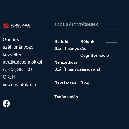
SZOLGÁLTATÁSAINK
RÓLUNK
Gondos
Belföldi
Rólunk
szállítmányozó
Szállítmányozás
közvetlen
Céginformáció
járatkapcsolatokkal
Nemzetközi
Szállítmányozás
Kapcsolat
A, CZ, SK, BG,
GR, H,
Raktározás
Blog
viszonylatokban
Tanácsadás